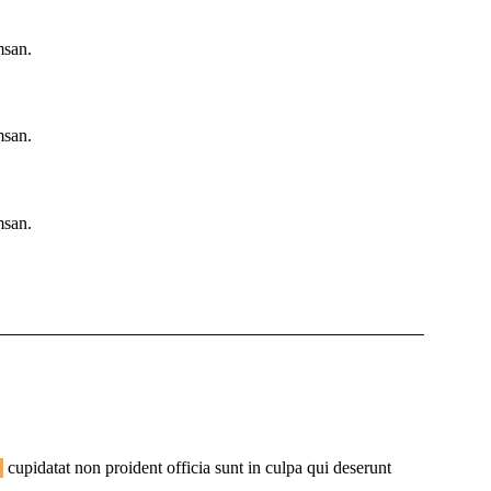
msan.
msan.
msan.
cupidatat non proident officia sunt in culpa qui deserunt