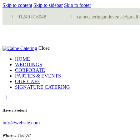
Skip to content
Skip to sidebar
Skip to footer
01249 816048
calnecateringandevents@gmail
Close
HOME
WEDDINGS
CORPORATE
PARTIES & EVENTS
OUR CAFE
SIGNATURE CATERING
Have a Project?
info@website.com
Where to Find Us?