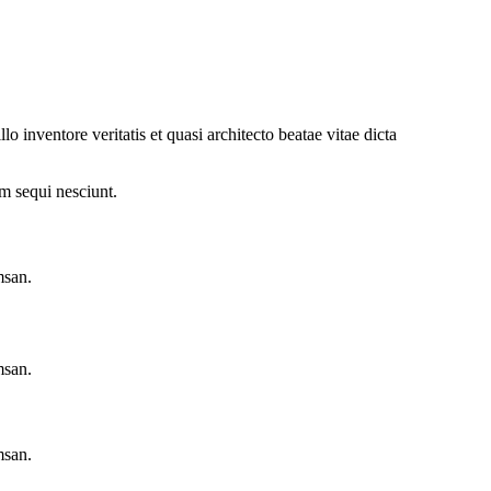
 inventore veritatis et quasi architecto beatae vitae dicta
m sequi nesciunt.
msan.
msan.
msan.